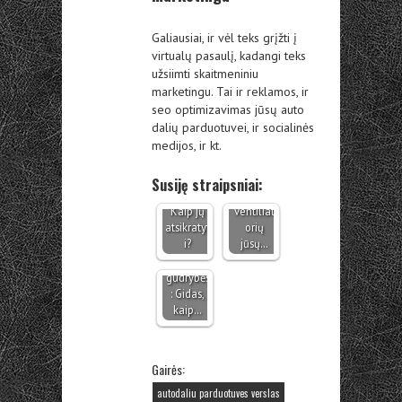
Galiausiai, ir vėl teks grįžti į
virtualų pasaulį, kadangi teks
užsiimti skaitmeniniu
marketingu. Tai ir reklamos, ir
seo optimizavimas jūsų auto
dalių parduotuvei, ir socialinės
Pigmenti
Kaip
medijos, ir kt.
nės
išsirinkti
dėmės
tinkamą
ant
pramoni
Susiję straipsniai:
kūno.
nį
9
Kaip jų
ventiliat
geriausi
atsikratyt
orių
TikTok
i?
jūsų…
patarima
i ir
gudrybės
: Gidas,
kaip…
Gairės:
autodaliu parduotuves verslas