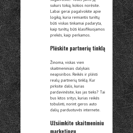
sukurs tokią, kokios norėsite.
Labai gerai pagalvokite apie
logiką, kuria remiantis turėtų
būti viskas tinkamai padaryta,
kaip turėtų būti klasifikuojamos
prekės, kaip perkamos.
Plėskite partnerių tinklą
Žinoma, viskas vien
skaitmeniniais dalykais
neapsiribos. Reikės ir plėsti
realų partnerių tinklą. Kur
pirksite dalis, kurias
pardavinėsite, kas jas tieks? Tai
bus kitos sritys, kurias reikės
tobulinti, norint geros auto
dalių parduotuvės internete.
Užsiimkite skaitmeniniu
marketingu