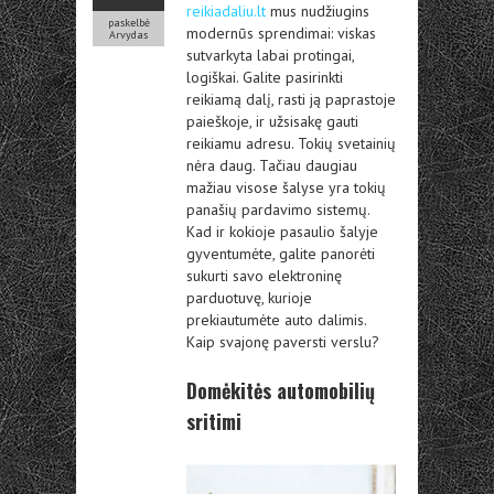
reikiadaliu.lt
mus nudžiugins
paskelbė
modernūs sprendimai: viskas
Arvydas
sutvarkyta labai protingai,
logiškai. Galite pasirinkti
reikiamą dalį, rasti ją paprastoje
paieškoje, ir užsisakę gauti
reikiamu adresu. Tokių svetainių
nėra daug. Tačiau daugiau
mažiau visose šalyse yra tokių
panašių pardavimo sistemų.
Kad ir kokioje pasaulio šalyje
gyventumėte, galite panorėti
sukurti savo elektroninę
parduotuvę, kurioje
prekiautumėte auto dalimis.
Kaip svajonę paversti verslu?
Domėkitės automobilių
sritimi