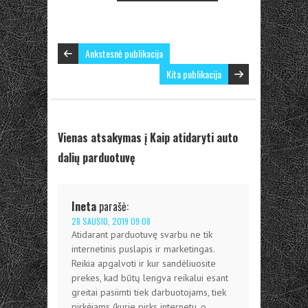
Ankstesnė publikacija
Kita publikacija
Vienas atsakymas į Kaip atidaryti auto
dalių parduotuvę
Ineta
parašė:
28 SAUSIO, 2019 09:08
Atidarant parduotuvę svarbu ne tik
internetinis puslapis ir marketingas.
Reikia apgalvoti ir kur sandėliuosite
prekes, kad būtų lengva reikalui esant
greitai pasiimti tiek darbuotojams, tiek
pirkėjams (kurie pirks internetu, o