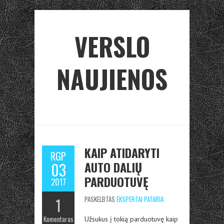
VERSLO
NAUJIENOS
KAIP ATIDARYTI
RGP
AUTO DALIŲ
03
PARDUOTUVĘ
2017
1
PASKELBTAS
EKSPERTAI PATARIA
Komentaras
Užsukus į tokią parduotuvę kaip