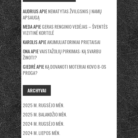
AUDRIUS
APIE
NEMATYTAS ŽVILGSNIS Į NAMŲ
APSAUGĄ
MEDA
APIE
GERAS RENGINIO VEDĖJAS – ŠVENTĖS
VIZITINĖ KORTELĖ
KAROLIS
APIE
AKUMULIATORINIAI PRIETAISAI
ONA
APIE
VAISTAŽOLIŲ PIRKIMAS: KĄ SVARBU
ŽINOTI?
GIEDRĖ
APIE
KĄ DOVANOTI MOTERIAI KOVO 8-OS
PROGA?
ARCHYVAI
2025 M. RUGSĖJO MĖN.
2025 M. BALANDŽIO MĖN.
2024 M. RUGSĖJO MĖN.
2024 M. LIEPOS MĖN.