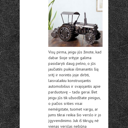
Visų pirma, jeigu jūs žinote, kad
dabar šioje srityje galima
pasidaryti daug pelno, o jūs
jaučiatės puikiai išmanantis šią
sritį ir norintis joje dirbti,
laisvalaikiu konstruojantis
automobilius ir svajojantis apie
parduotuvę – tada gerai. Bet
jeigu jūs tik užuodžiate pinigus,
o pačios srities visai
nemėgstate, tuomet vargu, ar
jums tikrai reikia šio verslo ir jo
įgyvendinimo. Juk iš tikrųjų nė
vienas verslas nebūna