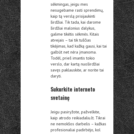
sėkmingas, jeigu mes
nesugebame rasti sprendimų,
kaip tą verslą prisijaukinti
širdžiai. Tik tada, kai darome
širdžiai malonius dalykus,
galime tikėtis sėkmės. Kitais
atvejais – tai tik tuščias
tikėjimas, kad kažką gausi, kai tai
galbūt net nėra įmanoma.
Todėl, prieš imantis tokio
verslo, dar kartą nuoširdžiai
savęs paklauskite, ar norite tai
daryti.
Sukurkite interneto
svetainę
Jeigu pasiryžote, pažvelkite,
kaip atrodo reikiadaliu.lt. Tikrai
ne nemokšos darbelis – kažkas
profesionaliai padirbėjo, kol