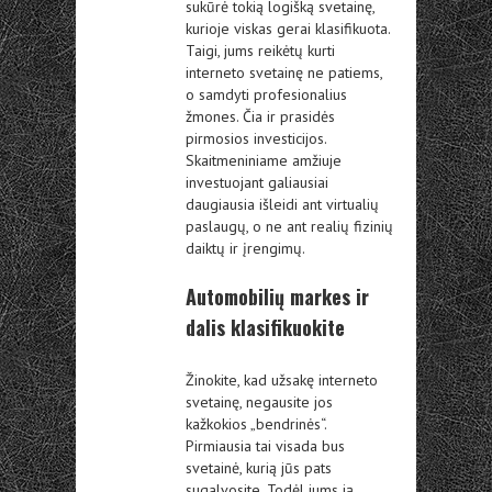
sukūrė tokią logišką svetainę,
kurioje viskas gerai klasifikuota.
Taigi, jums reikėtų kurti
interneto svetainę ne patiems,
o samdyti profesionalius
žmones. Čia ir prasidės
pirmosios investicijos.
Skaitmeniniame amžiuje
investuojant galiausiai
daugiausia išleidi ant virtualių
paslaugų, o ne ant realių fizinių
daiktų ir įrengimų.
Automobilių markes ir
dalis klasifikuokite
Žinokite, kad užsakę interneto
svetainę, negausite jos
kažkokios „bendrinės“.
Pirmiausia tai visada bus
svetainė, kurią jūs pats
sugalvosite. Todėl jums ją