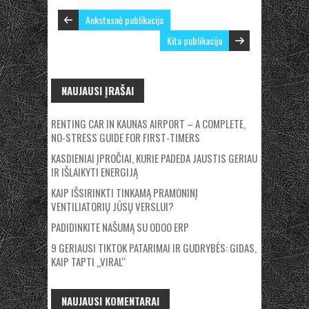
Ankstesnė publikacija
Kita publikacija
NAUJAUSI ĮRAŠAI
RENTING CAR IN KAUNAS AIRPORT – A COMPLETE,
NO-STRESS GUIDE FOR FIRST-TIMERS
KASDIENIAI ĮPROČIAI, KURIE PADEDA JAUSTIS GERIAU
IR IŠLAIKYTI ENERGIJĄ
KAIP IŠSIRINKTI TINKAMĄ PRAMONINĮ
VENTILIATORIŲ JŪSŲ VERSLUI?
PADIDINKITE NAŠUMĄ SU ODOO ERP
9 GERIAUSI TIKTOK PATARIMAI IR GUDRYBĖS: GIDAS,
KAIP TAPTI „VIRAL“
NAUJAUSI KOMENTARAI