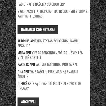
PADIDINKITE NAŠUMĄ SU ODOO ERP
9 GERIAUSI TIKTOK PATARIMAI IR GUDRYBĖS: GIDAS,
KAIP TAPTI „VIRAL“
NAUJAUSI KOMENTARAI
AUDRIUS
APIE
NEMATYTAS ŽVILGSNIS Į NAMŲ
APSAUGĄ
MEDA
APIE
GERAS RENGINIO VEDĖJAS – ŠVENTĖS
VIZITINĖ KORTELĖ
KAROLIS
APIE
AKUMULIATORINIAI PRIETAISAI
ONA
APIE
VAISTAŽOLIŲ PIRKIMAS: KĄ SVARBU
ŽINOTI?
GIEDRĖ
APIE
KĄ DOVANOTI MOTERIAI KOVO 8-OS
PROGA?
ARCHYVAI