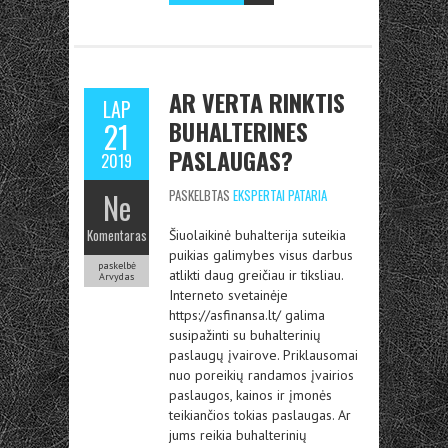
AR VERTA RINKTIS
LAP
BUHALTERINES
21
PASLAUGAS?
2019
Ne
PASKELBTAS
EKSPERTAI PATARIA
Komentaras
Šiuolaikinė buhalterija suteikia
puikias galimybes visus darbus
paskelbė
atlikti daug greičiau ir tiksliau.
Arvydas
Interneto svetainėje
https://asfinansa.lt/ galima
susipažinti su buhalterinių
paslaugų įvairove. Priklausomai
nuo poreikių randamos įvairios
paslaugos, kainos ir įmonės
teikiančios tokias paslaugas. Ar
jums reikia buhalterinių