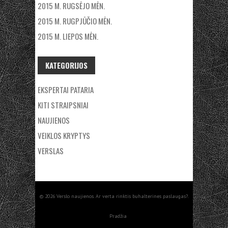
2015 M. RUGSĖJO MĖN.
2015 M. RUGPJŪČIO MĖN.
2015 M. LIEPOS MĖN.
KATEGORIJOS
EKSPERTAI PATARIA
KITI STRAIPSNIAI
NAUJIENOS
VEIKLOS KRYPTYS
VERSLAS
© 2026 Verslo naujienos. Ar verta rinktis buhalterines paslaugas?.
Pradžia