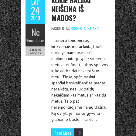
KOKIE BALDAI
LAP
NEIŠEINA IŠ
24
MADOS?
2019
Ne
PASKELBTAS
EKSPERTAI PATARIA
Komentaras
Interjero tendencijos
kiekvienais metai kinta, todėl
paskelbė
norintys namuose turėti
Arvydas
madingą interjerą ne vienerius
metus turi žinoti, kokios spalvos
ir, kokie baldai tinkami šiuo
metu. Tiesa, spėti paskui
sparčiai besikeičiančias madas
nereikėtų, nes juk baldų
nekeičiam kas metus ar kas du
metus. Taip pat
neremontuojame namų dažnai.
Ką daryti, jei norite gyventi
gražiame būste ir turėti…
Read More