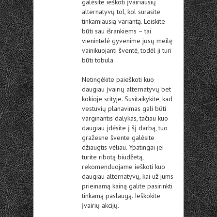
galėsite ieškoti įvairiausių
alternatyvų tol, kol surasite
tinkamiausią variantą. Leiskite
būti sau išrankiems – tai
vienintelė gyvenime jūsų meilę
vainikuojanti šventė, todėl ji turi
būti tobula.
Netingėkite paieškoti kuo
daugiau įvairių alternatyvų bet
kokioje srityje. Susitaikykite, kad
vestuvių planavimas gali būti
varginantis dalykas, tačiau kuo
daugiau įdėsite į šį darbą, tuo
gražesne švente galėsite
džiaugtis vėliau. Ypatingai jei
turite ribotą biudžetą,
rekomenduojame ieškoti kuo
daugiau alternatyvų, kai už jums
prieinamą kainą galite pasirinkti
tinkamą paslaugą. Ieškokite
įvairių akcijų.