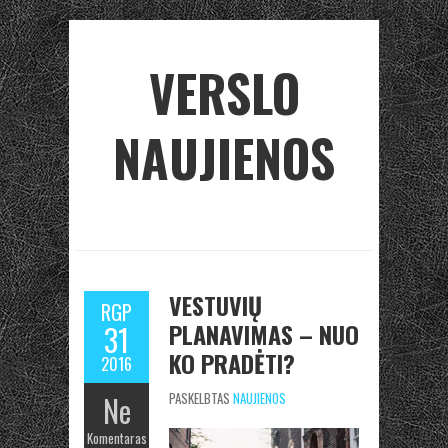
VERSLO
NAUJIENOS
VESTUVIŲ
RGP
PLANAVIMAS – NUO
31
KO PRADĖTI?
2016
Ne
PASKELBTAS
NAUJIENOS
Komentaras