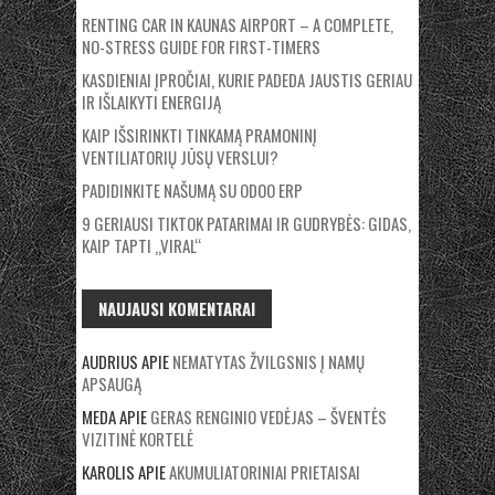
RENTING CAR IN KAUNAS AIRPORT – A COMPLETE,
NO-STRESS GUIDE FOR FIRST-TIMERS
KASDIENIAI ĮPROČIAI, KURIE PADEDA JAUSTIS GERIAU
IR IŠLAIKYTI ENERGIJĄ
KAIP IŠSIRINKTI TINKAMĄ PRAMONINĮ
VENTILIATORIŲ JŪSŲ VERSLUI?
PADIDINKITE NAŠUMĄ SU ODOO ERP
9 GERIAUSI TIKTOK PATARIMAI IR GUDRYBĖS: GIDAS,
KAIP TAPTI „VIRAL“
NAUJAUSI KOMENTARAI
AUDRIUS
APIE
NEMATYTAS ŽVILGSNIS Į NAMŲ
APSAUGĄ
MEDA
APIE
GERAS RENGINIO VEDĖJAS – ŠVENTĖS
VIZITINĖ KORTELĖ
KAROLIS
APIE
AKUMULIATORINIAI PRIETAISAI