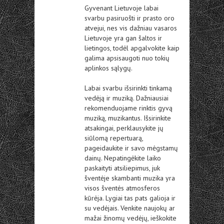
Gyvenant Lietuvoje labai
svarbu pasiruošti ir prasto oro
atvejui, nes vis dažniau vasaros
Lietuvoje yra gan šaltos ir
lietingos, todėl apgalvokite kaip
galima apsisaugoti nuo tokių
aplinkos sąlygų.
Labai svarbu išsirinkti tinkamą
vedėją ir muziką. Dažniausiai
rekomenduojame rinktis gyvą
muziką, muzikantus. Išsirinkite
atsakingai, perklausykite jų
siūlomą repertuarą,
pageidaukite ir savo mėgstamų
dainų. Nepatingėkite laiko
paskaityti atsiliepimus, juk
šventėje skambanti muzika yra
visos šventės atmosferos
kūrėja. Lygiai tas pats galioja ir
su vedėjais. Venkite naujokų ar
mažai žinomų vedėjų, ieškokite