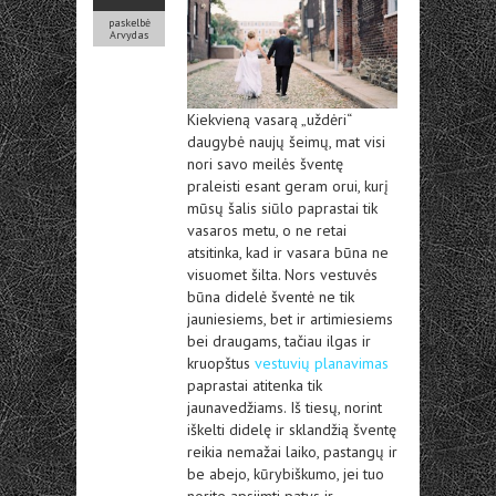
paskelbė
Arvydas
Kiekvieną vasarą „uždėri“
daugybė naujų šeimų, mat visi
nori savo meilės šventę
praleisti esant geram orui, kurį
mūsų šalis siūlo paprastai tik
vasaros metu, o ne retai
atsitinka, kad ir vasara būna ne
visuomet šilta. Nors vestuvės
būna didelė šventė ne tik
jauniesiems, bet ir artimiesiems
bei draugams, tačiau ilgas ir
kruopštus
vestuvių planavimas
paprastai atitenka tik
jaunavedžiams. Iš tiesų, norint
iškelti didelę ir sklandžią šventę
reikia nemažai laiko, pastangų ir
be abejo, kūrybiškumo, jei tuo