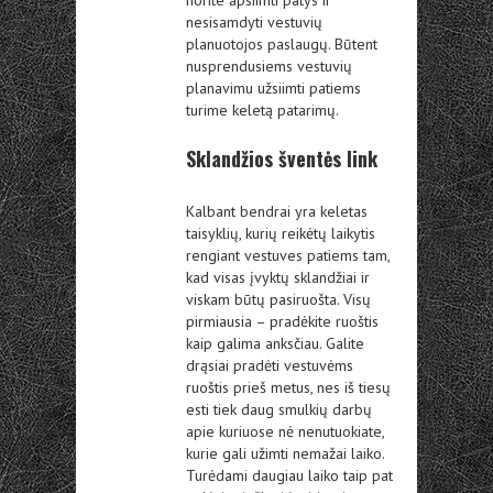
norite apsiimti patys ir
nesisamdyti vestuvių
planuotojos paslaugų. Būtent
nusprendusiems vestuvių
planavimu užsiimti patiems
turime keletą patarimų.
Sklandžios šventės link
Kalbant bendrai yra keletas
taisyklių, kurių reikėtų laikytis
rengiant vestuves patiems tam,
kad visas įvyktų sklandžiai ir
viskam būtų pasiruošta. Visų
pirmiausia – pradėkite ruoštis
kaip galima anksčiau. Galite
drąsiai pradėti vestuvėms
ruoštis prieš metus, nes iš tiesų
esti tiek daug smulkių darbų
apie kuriuose nė nenutuokiate,
kurie gali užimti nemažai laiko.
Turėdami daugiau laiko taip pat