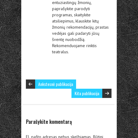
entuziastingų žmonių,
paprašykite parodyti
programas, skaitykite
atsiliepimus, klauskite kitų
žmonių rekomendacijų, prastas
vedėjas gali padaryti jūsų
šventę nuobodžią.
Rekomenduojame rinktis
teatralus.
Ankstesnė publikacija
Kita publikacija
Parašykite komentarą
El. pašto adresas nebus skelbiamas.
Būtini