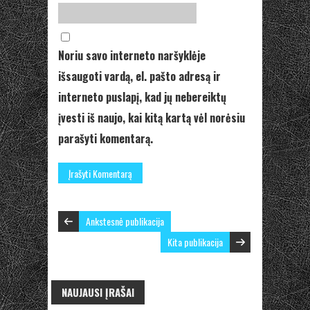
Noriu savo interneto naršyklėje
išsaugoti vardą, el. pašto adresą ir
interneto puslapį, kad jų nebereiktų
įvesti iš naujo, kai kitą kartą vėl norėsiu
parašyti komentarą.
Ankstesnė publikacija
Kita publikacija
NAUJAUSI ĮRAŠAI