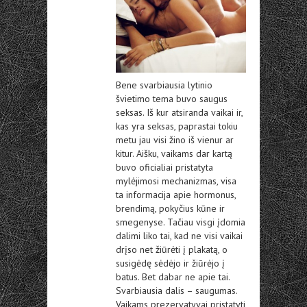
Bene svarbiausia lytinio
švietimo tema buvo saugus
seksas. Iš kur atsiranda vaikai ir,
kas yra seksas, paprastai tokiu
metu jau visi žino iš vienur ar
kitur. Aišku, vaikams dar kartą
buvo oficialiai pristatyta
mylėjimosi mechanizmas, visa
ta informacija apie hormonus,
brendimą, pokyčius kūne ir
smegenyse. Tačiau visgi įdomia
dalimi liko tai, kad ne visi vaikai
drįso net žiūrėti į plakatą, o
susigėdę sėdėjo ir žiūrėjo į
batus. Bet dabar ne apie tai.
Svarbiausia dalis – saugumas.
Vaikams prezervatyvai pristatyti