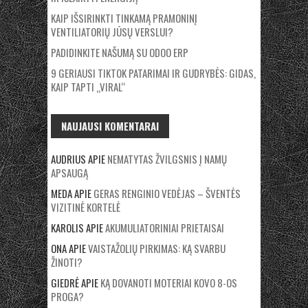
KAIP IŠSIRINKTI TINKAMĄ PRAMONINĮ
VENTILIATORIŲ JŪSŲ VERSLUI?
PADIDINKITE NAŠUMĄ SU ODOO ERP
9 GERIAUSI TIKTOK PATARIMAI IR GUDRYBĖS: GIDAS,
KAIP TAPTI „VIRAL“
NAUJAUSI KOMENTARAI
AUDRIUS
APIE
NEMATYTAS ŽVILGSNIS Į NAMŲ
APSAUGĄ
MEDA
APIE
GERAS RENGINIO VEDĖJAS – ŠVENTĖS
VIZITINĖ KORTELĖ
KAROLIS
APIE
AKUMULIATORINIAI PRIETAISAI
ONA
APIE
VAISTAŽOLIŲ PIRKIMAS: KĄ SVARBU
ŽINOTI?
GIEDRĖ
APIE
KĄ DOVANOTI MOTERIAI KOVO 8-OS
PROGA?