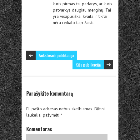
kuris pirmas tai padarys, ar kuris
patvarkys daugiau merginų. Tai
yra visapusiškai kvaila ir tikrai
nėra reikalo taip žaisti.
Ankstesnė publikacija
Kita publikacija
Parašykite komentarą
El. pašto adresas nebus skelbiamas.
Būtini
laukeliai pažymėti
*
Komentaras