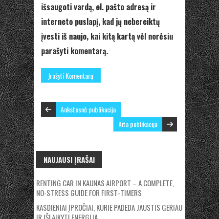
išsaugoti vardą, el. pašto adresą ir
interneto puslapį, kad jų nebereiktų
įvesti iš naujo, kai kitą kartą vėl norėsiu
parašyti komentarą.
Ankstesnė publikacija
Kita publikacija
NAUJAUSI ĮRAŠAI
RENTING CAR IN KAUNAS AIRPORT – A COMPLETE,
NO-STRESS GUIDE FOR FIRST-TIMERS
KASDIENIAI ĮPROČIAI, KURIE PADEDA JAUSTIS GERIAU
IR IŠLAIKYTI ENERGIJĄ