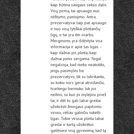
kaip būtina saugaus sekso dalis.
Visų pirma, tai apsaugo nuo
nėštumo, pastojimo. Antra,
prezervatyvai taip pat apsaugo
ir nuo visų lytiškai plintančių
ligų, o tai yra itin svarbu.
Merginoms yra išdėstyta visa
informacija ir apie tas ligas –
kaip dažnai jos plinta, kaip
dažnai jomis sergama. Tegul
negalvoja, kad nieko neatsitiks,
jeigu pasimylės be
prezervatyvo, tik su lubrikantu,
su kokiu nors gerai atrodančiu,
tvarkingu berniuku. Juk jos
nežino, su kuo jis mylėjosi prieš
tai, ir dėl to gali labai greitai
užsikrėsti žmogaus papilomo
virusu, vėliau galinčiu sukelti
ligas. Tokie virusai plinta labai
greitai ir kartą užsikrėtus
gailėsiesi visą gyvenimą, kad tą