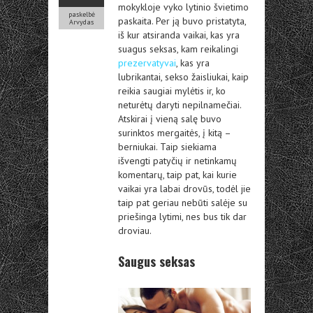
mokykloje vyko lytinio švietimo
paskelbė
paskaita. Per ją buvo pristatyta,
Arvydas
iš kur atsiranda vaikai, kas yra
suagus seksas, kam reikalingi
prezervatyvai
, kas yra
lubrikantai, sekso žaisliukai, kaip
reikia saugiai mylėtis ir, ko
neturėtų daryti nepilnamečiai.
Atskirai į vieną salę buvo
surinktos mergaitės, į kitą –
berniukai. Taip siekiama
išvengti patyčių ir netinkamų
komentarų, taip pat, kai kurie
vaikai yra labai drovūs, todėl jie
taip pat geriau nebūti salėje su
priešinga lytimi, nes bus tik dar
droviau.
Saugus seksas