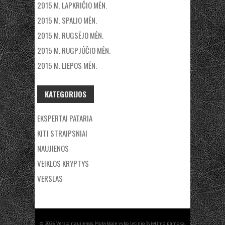
2015 M. LAPKRIČIO MĖN.
2015 M. SPALIO MĖN.
2015 M. RUGSĖJO MĖN.
2015 M. RUGPJŪČIO MĖN.
2015 M. LIEPOS MĖN.
KATEGORIJOS
EKSPERTAI PATARIA
KITI STRAIPSNIAI
NAUJIENOS
VEIKLOS KRYPTYS
VERSLAS
© 2026 Verslo naujienos. Mokykloje vyko lytinio švietimo pamoka.