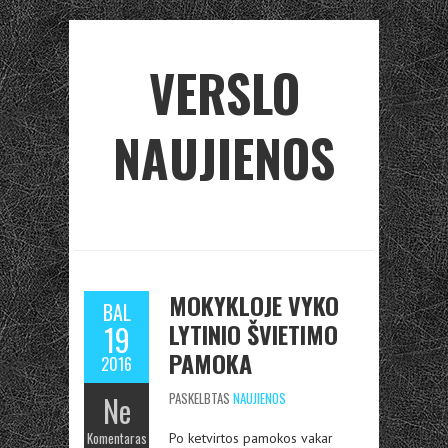
VERSLO
NAUJIENOS
MOKYKLOJE VYKO
BAL
LYTINIO ŠVIETIMO
19
PAMOKA
2016
Ne
PASKELBTAS
NAUJIENOS
Komentaras
Po ketvirtos pamokos vakar