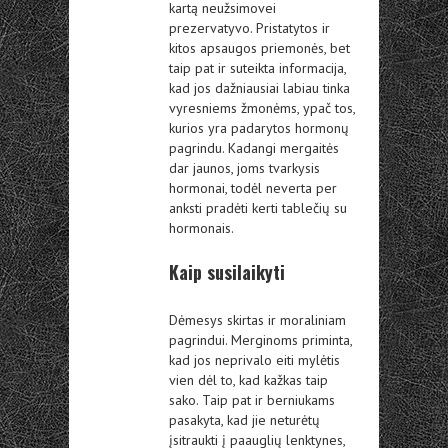
kartą neužsimovei
prezervatyvo. Pristatytos ir
kitos apsaugos priemonės, bet
taip pat ir suteikta informacija,
kad jos dažniausiai labiau tinka
vyresniems žmonėms, ypač tos,
kurios yra padarytos hormonų
pagrindu. Kadangi mergaitės
dar jaunos, joms tvarkysis
hormonai, todėl neverta per
anksti pradėti kerti tablečių su
hormonais.
Kaip susilaikyti
Dėmesys skirtas ir moraliniam
pagrindui. Merginoms priminta,
kad jos neprivalo eiti mylėtis
vien dėl to, kad kažkas taip
sako. Taip pat ir berniukams
pasakyta, kad jie neturėtų
įsitraukti į paauglių lenktynes,