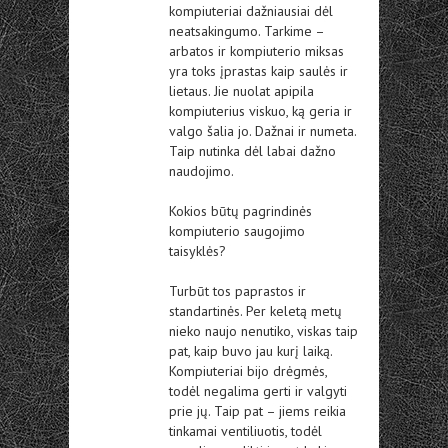
kompiuteriai dažniausiai dėl
neatsakingumo. Tarkime –
arbatos ir kompiuterio miksas
yra toks įprastas kaip saulės ir
lietaus. Jie nuolat apipila
kompiuterius viskuo, ką geria ir
valgo šalia jo. Dažnai ir numeta.
Taip nutinka dėl labai dažno
naudojimo.
Kokios būtų pagrindinės
kompiuterio saugojimo
taisyklės?
Turbūt tos paprastos ir
standartinės. Per keletą metų
nieko naujo nenutiko, viskas taip
pat, kaip buvo jau kurį laiką.
Kompiuteriai bijo drėgmės,
todėl negalima gerti ir valgyti
prie jų. Taip pat – jiems reikia
tinkamai ventiliuotis, todėl