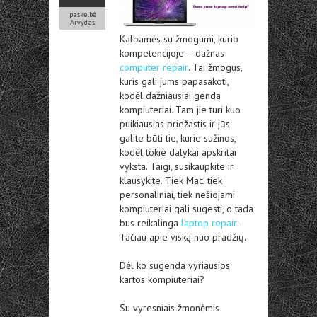
paskelbė
Arvydas
Kalbamės su žmogumi, kurio
kompetencijoje – dažnas
computer repair
. Tai žmogus,
kuris gali jums papasakoti,
kodėl dažniausiai genda
kompiuteriai. Tam jie turi kuo
puikiausias priežastis ir jūs
galite būti tie, kurie sužinos,
kodėl tokie dalykai apskritai
vyksta. Taigi, susikaupkite ir
klausykite. Tiek Mac, tiek
personaliniai, tiek nešiojami
kompiuteriai gali sugesti, o tada
bus reikalinga
laptop repair
.
Tačiau apie viską nuo pradžių.
Dėl ko sugenda vyriausios
kartos kompiuteriai?
Su vyresniais žmonėmis