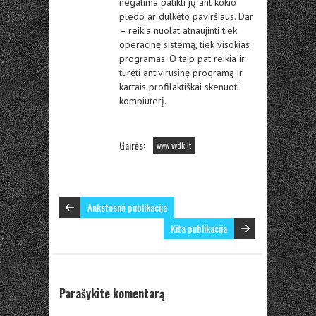
negalima palikti jų ant kokio
pledo ar dulkėto paviršiaus. Dar
– reikia nuolat atnaujinti tiek
operacinę sistemą, tiek visokias
programas. O taip pat reikia ir
turėti antivirusinę programą ir
kartais profilaktiškai skenuoti
kompiuterį.
Gairės:
www vvdk lt
Ankstesnė publikacija
Kita publikacija
Parašykite komentarą