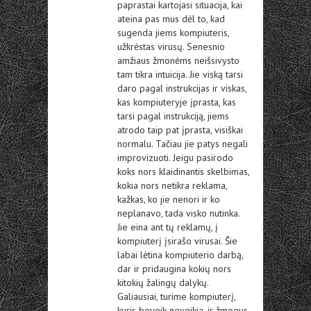
paprastai kartojasi situacija, kai
ateina pas mus dėl to, kad
sugenda jiems kompiuteris,
užkrėstas virusų. Senesnio
amžiaus žmonėms neišsivysto
tam tikra intuicija. Jie viską tarsi
daro pagal instrukcijas ir viskas,
kas kompiuteryje įprasta, kas
tarsi pagal instrukciją, jiems
atrodo taip pat įprasta, visiškai
normalu. Tačiau jie patys negali
improvizuoti. Jeigu pasirodo
koks nors klaidinantis skelbimas,
kokia nors netikra reklama,
kažkas, ko jie nenori ir ko
neplanavo, tada visko nutinka.
Jie eina ant tų reklamų, į
kompiuterį įsirašo virusai. Šie
labai lėtina kompiuterio darbą,
dar ir pridaugina kokių nors
kitokių žalingų dalykų.
Galiausiai, turime kompiuterį,
kuris beveik neveikia, ir žmogus