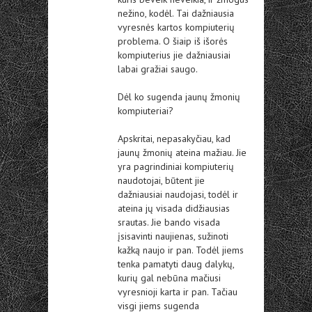
nežino, kodėl. Tai dažniausia
vyresnės kartos kompiuterių
problema. O šiaip iš išorės
kompiuterius jie dažniausiai
labai gražiai saugo.
Dėl ko sugenda jaunų žmonių
kompiuteriai?
Apskritai, nepasakyčiau, kad
jaunų žmonių ateina mažiau. Jie
yra pagrindiniai kompiuterių
naudotojai, būtent jie
dažniausiai naudojasi, todėl ir
ateina jų visada didžiausias
srautas. Jie bando visada
įsisavinti naujienas, sužinoti
kažką naujo ir pan. Todėl jiems
tenka pamatyti daug dalykų,
kurių gal nebūna mačiusi
vyresnioji karta ir pan. Tačiau
visgi jiems sugenda