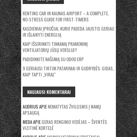
RENTING CAR IN KAUNAS AIRPORT – A COMPLETE,
NO-STRESS GUIDE FOR FIRST-TIMERS
KASDIENIAI ĮPROČIAI, KURIE PADEDA JAUSTIS GERIAU
IR IŠLAIKYTI ENERGIJĄ
KAIP IŠSIRINKTI TINKAMĄ PRAMONINĮ
VENTILIATORIŲ JŪSŲ VERSLUI?
PADIDINKITE NAŠUMĄ SU ODOO ERP
9 GERIAUSI TIKTOK PATARIMAI IR GUDRYBĖS: GIDAS,
KAIP TAPTI „VIRAL“
NAUJAUSI KOMENTARAI
AUDRIUS
APIE
NEMATYTAS ŽVILGSNIS Į NAMŲ
APSAUGĄ
MEDA
APIE
GERAS RENGINIO VEDĖJAS – ŠVENTĖS
VIZITINĖ KORTELĖ
KAROLIS
APIE
AKUMULIATORINIAI PRIETAISAI