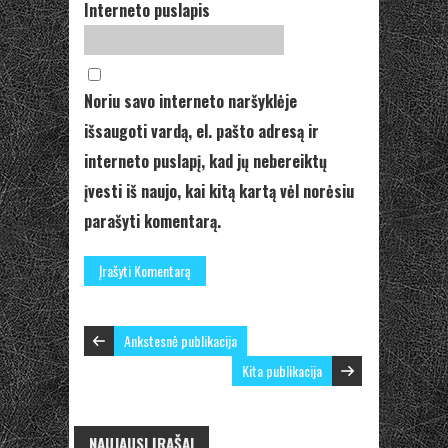
Interneto puslapis
Noriu savo interneto naršyklėje
išsaugoti vardą, el. pašto adresą ir
interneto puslapį, kad jų nebereiktų
įvesti iš naujo, kai kitą kartą vėl norėsiu
parašyti komentarą.
Ankstesnė publikacija
Kita publikacija
NAUJAUSI ĮRAŠAI