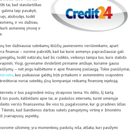
ti tai, kad standartiškas
 galima taip pasakyti,
sęs, atsibodęs, todėl
asmenų, ir vis dažniau,
kurti asmeninę įmonę ir
i.
usių bei dažniausiai sutinkamų kliūčių jauniesiems verslininkams, apart
yra finansai – norime pabrėžti, kad kai kurie asmenys paprasčiausiai gali
inigėlių, todėl natūralu, kad šis rodiklis, veiksnys tampa tuo, kuris stabdo
s svajonės. Visgi, gyvename dvidešimt pirmame amžiuje, kuriame gausu
asiūlymų – net jeigu kalbėtume ir apie finansinę paslaugą. Tokie pasiūlymai,
internetu
, kuo puikiausiai galėtų būti pritaikomi ir asmeninėms svajonėms
kreditoriai noriai suteiktų jūsų kompanijai reikiamą finansinę injekciją.
internetu ir bus pagrindinė mūsų straipsnio tema. Vis dėlto, šį kartą
š tos pusės, kalbėdami apie tai, ar paskolos internetu, turint omenyje
šeitis verslo finansavimui. Be viso to, pagalvosime, kur gi pradines lėšas
i? Tikimės, kad šiandienos darbas sukels pamąstymų virtinę ir žmonėms
iš įvairiapusių aspektų.
ir buvome užsiminę, yra momentinių paskolų niša, atšaka, kuri pasižymi