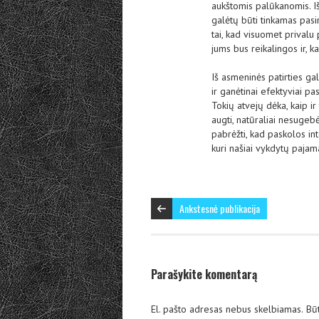
aukštomis palūkanomis. Iš
galėtų būti tinkamas pasir
tai, kad visuomet privalu 
jums bus reikalingos ir, ka
Iš asmeninės patirties gal
ir ganėtinai efektyviai pa
Tokių atvejų dėka, kaip ir
augti, natūraliai nesugeb
pabrėžti, kad paskolos int
kuri našiai vykdytų pajama
Ankstesnė publikacija
Parašykite komentarą
El. pašto adresas nebus skelbiamas.
Būt