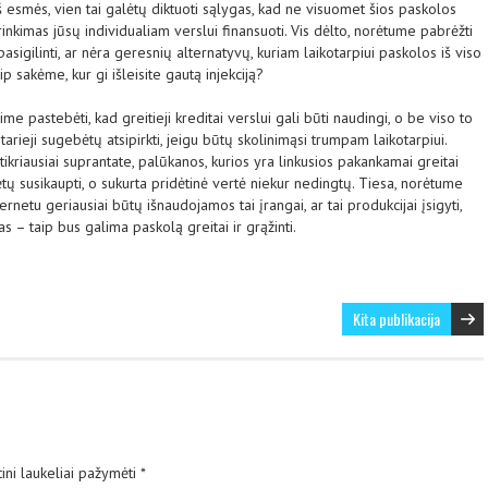
 esmės, vien tai galėtų diktuoti sąlygas, kad ne visuomet šios paskolos
inkimas jūsų individualiam verslui finansuoti. Vis dėlto, norėtume pabrėžti
pasigilinti, ar nėra geresnių alternatyvų, kuriam laikotarpiui paskolos iš viso
ip sakėme, kur gi išleisite gautą injekciją?
ime pastebėti, kad greitieji kreditai verslui gali būti naudingi, o be viso to
starieji sugebėtų atsipirkti, jeigu būtų skolinimąsi trumpam laikotarpiui.
 tikriausiai suprantate, palūkanos, kurios yra linkusios pakankamai greitai
ėtų susikaupti, o sukurta pridėtinė vertė niekur nedingtų. Tiesa, norėtume
ernetu geriausiai būtų išnaudojamos tai įrangai, ar tai produkcijai įsigyti,
s – taip bus galima paskolą greitai ir grąžinti.
Kita publikacija
ini laukeliai pažymėti
*