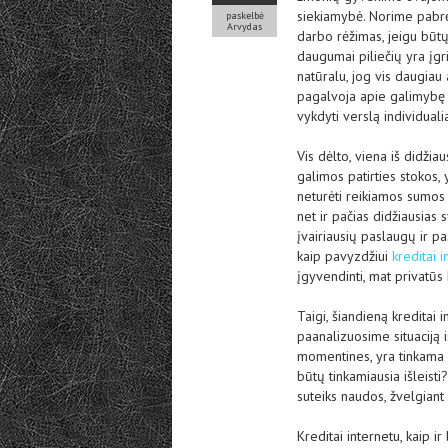
siekiamybė. Norime pabrėž
paskelbė
Arvydas
darbo rėžimas, jeigu būtų
daugumai piliečių yra įgri
natūralu, jog vis daugiau 
pagalvoja apie galimybę 
vykdyti verslą individualia
Vis dėlto, viena iš didžia
galimos patirties stokos, 
neturėti reikiamos sumos p
net ir pačias didžiausia
įvairiausių paslaugų ir p
kaip pavyzdžiui
kreditai 
įgyvendinti, mat privatūs 
Taigi, šiandieną kreditai 
paanalizuosime situaciją i
momentines, yra tinkama i
būtų tinkamiausia išleist
suteiks naudos, žvelgiant 
Kreditai internetu, kaip 