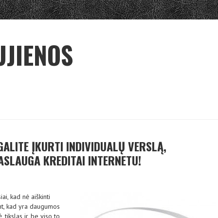
UJIENOS
GALITE ĮKURTI INDIVIDUALŲ VERSLĄ,
ASLAUGA KREDITAI INTERNETU!
iai, kad nė aiškinti
nt, kad yra daugumos
ikslas ir, be viso to,