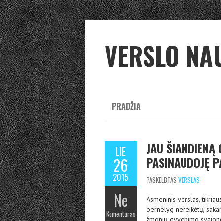
VERSLO NA
PRADŽIA
JAU ŠIANDIENĄ 
LIE
PASINAUDOJĘ P
26
2015
PASKELBTAS
VERSLAS
Ne
Asmeninis verslas, tikriaus
pernelyg nereikėtų, saka
Komentaras
žmonių gyvenimo svajonė, t