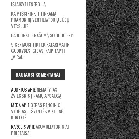
IŠLAIKYTI ENERGIJĄ
KAIP IŠSIRINKTI TINKAMĄ
PRAMONINĮ VENTILIATORIŲ JŪSŲ
VERSLUI?
PADIDINKITE NAŠUMĄ SU ODOO ERP
9 GERIAUSI TIKTOK PATARIMAI IR
GUDRYBĖS: GIDAS, KAIP TAPTI
„VIRAL“
NAUJAUSI KOMENTARAI
AUDRIUS
APIE
NEMATYTAS
ŽVILGSNIS Į NAMŲ APSAUGĄ
MEDA
APIE
GERAS RENGINIO
VEDĖJAS – ŠVENTĖS VIZITINĖ
KORTELĖ
KAROLIS
APIE
AKUMULIATORINIAI
PRIETAISAI