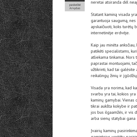
neretai atsiranda dėl nea
paskelbė
Arvydas
Statant kaminą visada yra
garantuoja saugumą, nes t
apskaičiuoti, koks turėtų 
internetinėje erdvėje.
Kaip jau minėta anksčiau
patikėti specialistams, kur
atliekama tinkamai. Nors 
paprastai montuojami, tač
užtikrinti, kad tai galėsite 
reikalingų žinių ir įgūdžių
Visada yra norima, kad ka
svarbu yra tai, kokios y
kaminų gamybai. Vienas da
tikrai aukšta kokybe ir p
jos bus ilgaamžės, ir vis
arba sienų statybai gana
Įvairių kaminų pasirinkima
gamintojus vertėtų pasiri