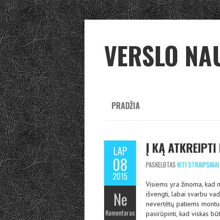
VERSLO NA
PRADŽIA
Į KĄ ATKREIPT
LAP
08
PASKELBTAS
KITI STRAIPSNIAI
2015
Visiems yra žinoma, kad 
Ne
išvengti, labai svarbu vad
nevertėtų patiems montuot
Komentaras
pasirūpinti, kad viskas bū