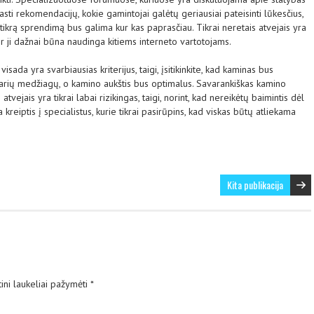
rasti rekomendacijų, kokie gamintojai galėtų geriausiai pateisinti lūkesčius,
m tikrą sprendimą bus galima kur kas paprasčiau. Tikrai neretais atvejais yra
 ir ji dažnai būna naudinga kitiems interneto vartotojams.
sada yra svarbiausias kriterijus, taigi, įsitikinkite, kad kaminas bus
parių medžiagų, o kamino aukštis bus optimalus. Savarankiškas kamino
vejais yra tikrai labai rizikingas, taigi, norint, kad nereikėtų baimintis dėl
kreiptis į specialistus, kurie tikrai pasirūpins, kad viskas būtų atliekama
Kita publikacija
ini laukeliai pažymėti
*