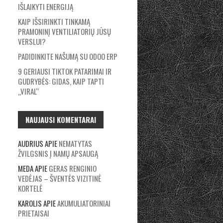
IŠLAIKYTI ENERGIJĄ
KAIP IŠSIRINKTI TINKAMĄ
PRAMONINĮ VENTILIATORIŲ JŪSŲ
VERSLUI?
PADIDINKITE NAŠUMĄ SU ODOO ERP
9 GERIAUSI TIKTOK PATARIMAI IR
GUDRYBĖS: GIDAS, KAIP TAPTI
„VIRAL“
NAUJAUSI KOMENTARAI
AUDRIUS
APIE
NEMATYTAS
ŽVILGSNIS Į NAMŲ APSAUGĄ
MEDA
APIE
GERAS RENGINIO
VEDĖJAS – ŠVENTĖS VIZITINĖ
KORTELĖ
KAROLIS
APIE
AKUMULIATORINIAI
PRIETAISAI