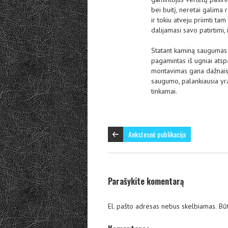
bei buitį, neretai galima 
ir tokiu atveju priimti ta
dalijamasi savo patirtimi,
Statant kaminą saugumas vi
pagamintas iš ugniai ats
montavimas gana dažnais at
saugumo, palankiausia yra 
tinkamai.
Ankstesnė publikacija
Parašykite komentarą
El. pašto adresas nebus skelbiamas.
Būt