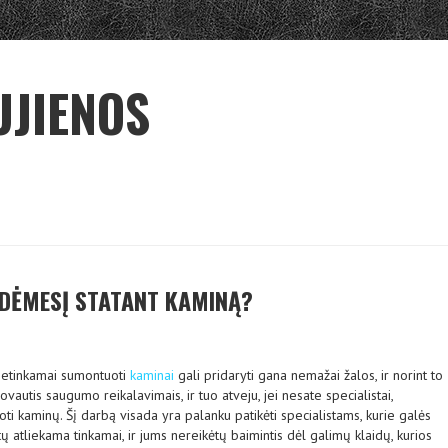
UJIENOS
I DĖMESĮ STATANT KAMINĄ?
netinkamai sumontuoti
kaminai
gali pridaryti gana nemažai žalos, ir norint to
ovautis saugumo reikalavimais, ir tuo atveju, jei nesate specialistai,
i kaminų. Šį darbą visada yra palanku patikėti specialistams, kurie galės
tų atliekama tinkamai, ir jums nereikėtų baimintis dėl galimų klaidų, kurios