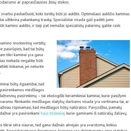
pdairumo ar paprasčiausios žinių stokos.
 svarbu paskaičiuoti, koks turėtų būti jo aukštis. Optimalaus aukščio kaminas
ai užtikrina pakankamą trauką. Specialistai visada gali padėti jums
būti kamino aukštis, ir taip pat nemažai specialistų patarimų galite rasti
, kamino montavimą vertėtų
ie pasirūpins, kad tai būtų
tam tikri kaminai yra gana
iau niekada negalite būti
atlikti tinkamai, jei neturite
.
minai būtų ilgaamžiai, tad
ra pasirenkamos medžiagos
žnesnių pasirinkimų – tai ekologiški keramikiniai kaminai, kurie pasižymi
atvarumu. Renkantis medžiagas statybų darbams visada yra vertinama tai, ar
 dažniau rūpinamasi, kad medžiagos būtų natūralios. Pavyzdžiui, pamatų
 dažnai yra pasirenkami
haus blokeliai
, kurie gaminami iš natūralių žaliavų.
s tikrai nėra siauras, tad gana dažnais atvejais yra svarstoma, kokius
nkti. Specializuotuose forumuose, kuriuose yra diskutuojama apie statybas