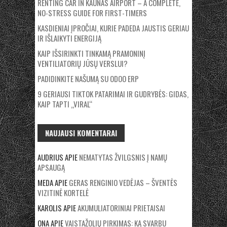
RENTING CAR IN KAUNAS AIRPORT – A COMPLETE,
NO-STRESS GUIDE FOR FIRST-TIMERS
KASDIENIAI ĮPROČIAI, KURIE PADEDA JAUSTIS GERIAU
IR IŠLAIKYTI ENERGIJĄ
KAIP IŠSIRINKTI TINKAMĄ PRAMONINĮ
VENTILIATORIŲ JŪSŲ VERSLUI?
PADIDINKITE NAŠUMĄ SU ODOO ERP
9 GERIAUSI TIKTOK PATARIMAI IR GUDRYBĖS: GIDAS,
KAIP TAPTI „VIRAL“
NAUJAUSI KOMENTARAI
AUDRIUS
APIE
NEMATYTAS ŽVILGSNIS Į NAMŲ
APSAUGĄ
MEDA
APIE
GERAS RENGINIO VEDĖJAS – ŠVENTĖS
VIZITINĖ KORTELĖ
KAROLIS
APIE
AKUMULIATORINIAI PRIETAISAI
ONA
APIE
VAISTAŽOLIŲ PIRKIMAS: KĄ SVARBU