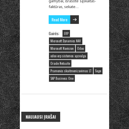
gamybai, išrašote sąskaitas-
faktūras, sekate…
Read More
Gairės:
ERP
Microsoft Dynamics NAV
Microsoft Navision
Odoo
odoo erp sistemos apzvalga
Oracle Netsuite
Pramonės skaitmenizavimas LT
Sage
SAP Business One
NAUJAUSI ĮRAŠAI