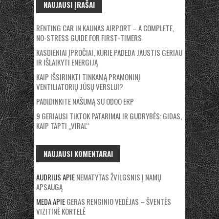
NAUJAUSI ĮRAŠAI
RENTING CAR IN KAUNAS AIRPORT – A COMPLETE,
NO-STRESS GUIDE FOR FIRST-TIMERS
KASDIENIAI ĮPROČIAI, KURIE PADEDA JAUSTIS GERIAU
IR IŠLAIKYTI ENERGIJĄ
KAIP IŠSIRINKTI TINKAMĄ PRAMONINĮ
VENTILIATORIŲ JŪSŲ VERSLUI?
PADIDINKITE NAŠUMĄ SU ODOO ERP
9 GERIAUSI TIKTOK PATARIMAI IR GUDRYBĖS: GIDAS,
KAIP TAPTI „VIRAL“
NAUJAUSI KOMENTARAI
AUDRIUS
APIE
NEMATYTAS ŽVILGSNIS Į NAMŲ
APSAUGĄ
MEDA
APIE
GERAS RENGINIO VEDĖJAS – ŠVENTĖS
VIZITINĖ KORTELĖ