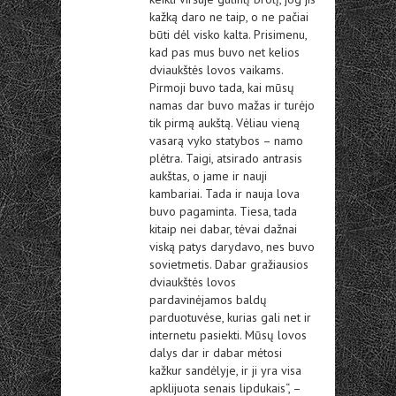
kažką daro ne taip, o ne pačiai
būti dėl visko kalta. Prisimenu,
kad pas mus buvo net kelios
dviaukštės lovos vaikams.
Pirmoji buvo tada, kai mūsų
namas dar buvo mažas ir turėjo
tik pirmą aukštą. Vėliau vieną
vasarą vyko statybos – namo
plėtra. Taigi, atsirado antrasis
aukštas, o jame ir nauji
kambariai. Tada ir nauja lova
buvo pagaminta. Tiesa, tada
kitaip nei dabar, tėvai dažnai
viską patys darydavo, nes buvo
sovietmetis. Dabar gražiausios
dviaukštės lovos
pardavinėjamos baldų
parduotuvėse, kurias gali net ir
internetu pasiekti. Mūsų lovos
dalys dar ir dabar mėtosi
kažkur sandėlyje, ir ji yra visa
apklijuota senais lipdukais“, –