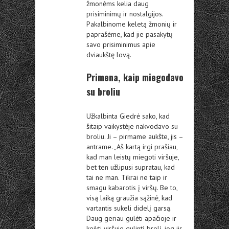
žmonėms kelia daug
prisiminimų ir nostalgijos.
Pakalbinome keletą žmonių ir
paprašėme, kad jie pasakytų
savo prisiminimus apie
dviaukštę lovą.
Primena, kaip miegodavo
su broliu
Užkalbinta Giedrė sako, kad
šitaip vaikystėje nakvodavo su
broliu. Ji – pirmame aukšte, jis –
antrame. „Aš kartą irgi prašiau,
kad man leistų miegoti viršuje,
bet ten užlipusi supratau, kad
tai ne man. Tikrai ne taip ir
smagu kabarotis į viršų. Be to,
visą laiką graužia sąžinė, kad
vartantis sukeli didelį garsą.
Daug geriau gulėti apačioje ir
keikti viršuje gulintį brolį, jog jis