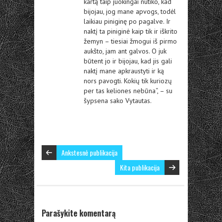
kartą taip juokingai nutiko, kad
bijojau, jog mane apvogs, todėl
laikiau piniginę po pagalve. Ir
naktį ta piniginė kaip tik ir iškrito
žemyn – tiesiai žmogui iš pirmo
aukšto, jam ant galvos. O juk
būtent jo ir bijojau, kad jis gali
naktį mane apkraustyti ir ką
nors pavogti. Kokių tik kuriozų
per tas keliones nebūna“, – su
šypsena sako Vytautas.
Ankstesnė publikacija
Kita publikacija
Parašykite komentarą