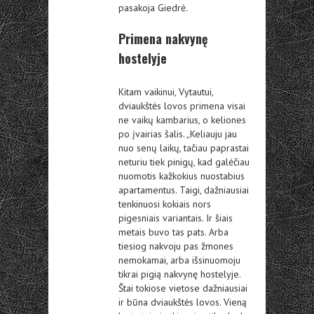
pasakoja Giedrė.
Primena nakvynę
hostelyje
Kitam vaikinui, Vytautui,
dviaukštės lovos primena visai
ne vaikų kambarius, o keliones
po įvairias šalis. „Keliauju jau
nuo senų laikų, tačiau paprastai
neturiu tiek pinigų, kad galėčiau
nuomotis kažkokius nuostabius
apartamentus. Taigi, dažniausiai
tenkinuosi kokiais nors
pigesniais variantais. Ir šiais
metais buvo tas pats. Arba
tiesiog nakvoju pas žmones
nemokamai, arba išsinuomoju
tikrai pigią nakvynę hostelyje.
Štai tokiose vietose dažniausiai
ir būna dviaukštės lovos. Vieną