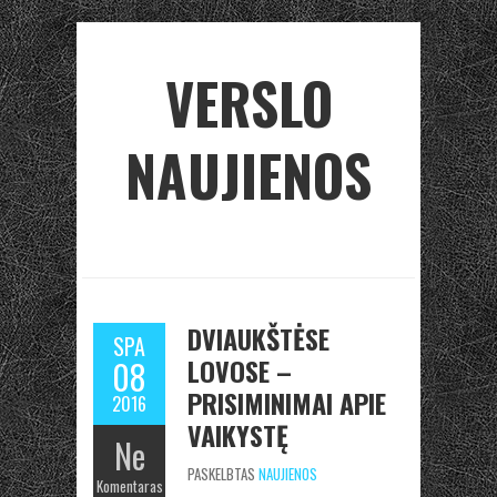
VERSLO
NAUJIENOS
DVIAUKŠTĖSE
SPA
LOVOSE –
08
PRISIMINIMAI APIE
2016
VAIKYSTĘ
Ne
PASKELBTAS
NAUJIENOS
Komentaras