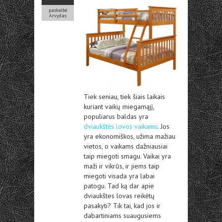
paskelbė
Arvydas
Tiek seniau, tiek šiais laikais
kuriant vaikų miegamąjį,
populiarus baldas yra
dviaukštės lovos vaikams
. Jos
yra ekonomiškos, užima mažiau
vietos, o vaikams dažniausiai
taip miegoti smagu. Vaikai yra
maži ir vikrūs, ir jiems taip
miegoti visada yra labai
patogu. Tad ką dar apie
dviaukštes lovas reikėtų
pasakyti? Tik tai, kad jos ir
dabartiniams suaugusiems