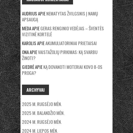
AUDRIUS
APIE
NEMATYTAS ŽVILGSNIS Į NAMŲ
APSAUGĄ
MEDA
APIE
GERAS RENGINIO VEDĖJAS – ŠVENTĖS
VIZITINĖ KORTELĖ
KAROLIS
APIE
AKUMULIATORINIAI PRIETAISAI
ONA
APIE
VAISTAŽOLIŲ PIRKIMAS: KĄ SVARBU
ŽINOTI?
GIEDRĖ
APIE
KĄ DOVANOTI MOTERIAI KOVO 8-OS
PROGA?
ARCHYVAI
2025 M. RUGSĖJO MĖN.
2025 M. BALANDŽIO MĖN.
2024 M. RUGSĖJO MĖN.
2024 M. LIEPOS MĖN.