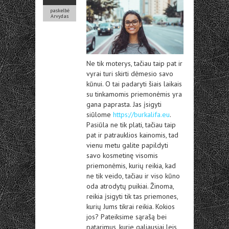
paskelbė
Arvydas
Ne tik moterys, tačiau taip pat ir
vyrai turi skirti dėmesio savo
kūnui. O tai padaryti šiais laikais
su tinkamomis priemonėmis yra
gana paprasta. Jas įsigyti
siūlome
https://burkalifa.eu
.
Pasiūla ne tik plati, tačiau taip
pat ir patrauklios kainomis, tad
vienu metu galite papildyti
savo kosmetinę visomis
priemonėmis, kurių reikia, kad
ne tik veido, tačiau ir viso kūno
oda atrodytų puikiai. Žinoma,
reikia įsigyti tik tas priemones,
kurių Jums tikrai reikia. Kokios
jos? Pateiksime sąrašą bei
patarimus, kurie galiausiai leis