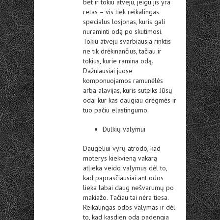
bet ir tokiu atveju, jeigu jis yra
retas – vis tiek reikalingas
specialus losjonas, kuris gali
nuraminti odą po skutimosi.
Tokiu atveju svarbiausia rinktis
ne tik drėkinančius, tačiau ir
tokius, kurie ramina odą.
Dažniausiai juose
komponuojamos ramunėlės
arba alavijas, kuris suteiks Jūsų
odai kur kas daugiau drėgmės ir
tuo pačiu elastingumo.
Dulkių valymui
Daugeliui vyrų atrodo, kad
moterys kiekvieną vakarą
atlieka veido valymus dėl to,
kad paprasčiausiai ant odos
lieka labai daug nešvarumų po
makiažo. Tačiau tai nėra tiesa.
Reikalingas odos valymas ir dėl
to, kad kasdien odą padengia