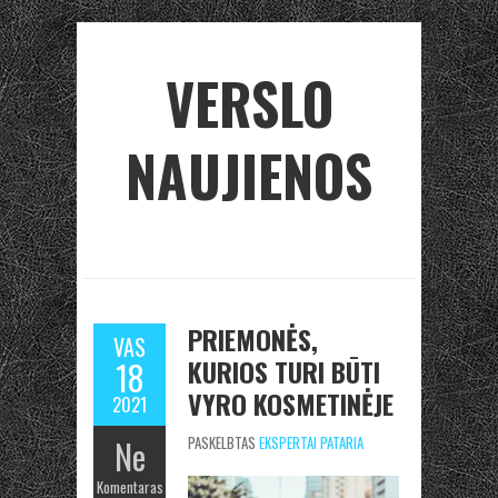
VERSLO
NAUJIENOS
PRIEMONĖS,
VAS
KURIOS TURI BŪTI
18
VYRO KOSMETINĖJE
2021
Ne
PASKELBTAS
EKSPERTAI PATARIA
Komentaras