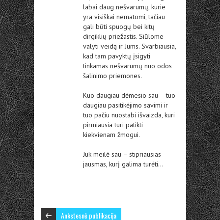
labai daug nešvarumų, kurie
yra visiškai nematomi, tačiau
gali būti spuogų bei kitų
dirgiklių priežastis. Siūlome
valyti veidą ir Jums. Svarbiausia,
kad tam pavyktų įsigyti
tinkamas nešvarumų nuo odos
šalinimo priemones.
Kuo daugiau dėmesio sau – tuo
daugiau pasitikėjimo savimi ir
tuo pačiu nuostabi išvaizda, kuri
pirmiausia turi patikti
kiekvienam žmogui.
Juk meilė sau – stipriausias
jausmas, kurį galima turėti…
Ankstesnė publikacija