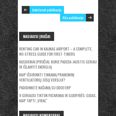
Ankstesnė publikacija
Kita publikacija
NAUJAUSI ĮRAŠAI
RENTING CAR IN KAUNAS AIRPORT – A COMPLETE,
NO-STRESS GUIDE FOR FIRST-TIMERS
KASDIENIAI ĮPROČIAI, KURIE PADEDA JAUSTIS GERIAU
IR IŠLAIKYTI ENERGIJĄ
KAIP IŠSIRINKTI TINKAMĄ PRAMONINĮ
VENTILIATORIŲ JŪSŲ VERSLUI?
PADIDINKITE NAŠUMĄ SU ODOO ERP
9 GERIAUSI TIKTOK PATARIMAI IR GUDRYBĖS: GIDAS,
KAIP TAPTI „VIRAL“
NAUJAUSI KOMENTARAI