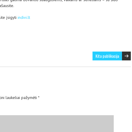
šausite.
ite įsigyti
indivi.lt
Kita publikacija
ini laukeliai pažymėti
*