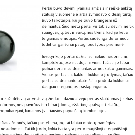
Perlai buvo dėvimi įvairiais amžiais ir reiškė aukštą
statusą visuomenėje arba žymėdavo didesnį turtą.
Buvo laikotarpis, kai jie buvo brangesni už
deimantus. Šiuo metu perlai vis labiau dėvimi ne tik
suaugusiųjų, bet ir vaikų, nes tikima, kad jie kelia
teigiamas emocijas. Perlus sudėtinga deformuoti,
todėl tai ganėtinai patogi puošybos priemonė.
Juvelyrikoje perlai dažnai su niekuo nederinami,
komplekracijose naudojami vieni. Tačiau jie labai
puikiai dera ir su deimantais ar net stiklo gaminiais.
Vienas perlas ant kaklo – kuklumo įrodymas, tačiau
perlas su deimanto akute šalia prideda kuklumui
daugiau elegancijos, paslaptingumo.
 ir sužadėtuvių ar vestuvių žiedai – dažnu atveju perlas skaldomas į kelias
 formos, nes paviršius turi labai įdomią, išskirtinę spalvą ir tekstūrą.
 populiarėjant, kuriamos įvairiausios papuošalų kombinacijos.
mžiaus žmonės, tačiau pastebima, jog tai labiau moterų pamėgtas
nesudomina. Tai tik įrodo, kokia tvirta yra perlo magiškoji elegantiškoji
perluas galima dovanoti suaugusiems, vaikams ar seneliams – su šiuo