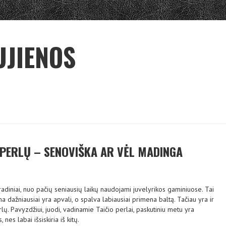
UJIENOS
 PERLŲ – SENOVIŠKA AR VĖL MADINGA
 radiniai, nuo pačių seniausių laikų naudojami juvelyrikos gaminiuose. Tai
a dažniausiai yra apvali, o spalva labiausiai primena baltą. Tačiau yra ir
lų. Pavyzdžiui, juodi, vadinamie Taičio perlai, paskutiniu metu yra
 nes labai išsiskiria iš kitų.