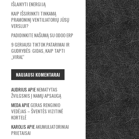
IŠLAIKYTI ENERGIJĄ
KAIP IŠSIRINKTI TINKAMĄ
PRAMONINĮ VENTILIATORIŲ JŪSŲ
VERSLUI?
PADIDINKITE NAŠUMĄ SU ODOO ERP
9 GERIAUSI TIKTOK PATARIMAI IR
GUDRYBĖS: GIDAS, KAIP TAPTI
„VIRAL“
NAUJAUSI KOMENTARAI
AUDRIUS
APIE
NEMATYTAS
ŽVILGSNIS Į NAMŲ APSAUGĄ
MEDA
APIE
GERAS RENGINIO
VEDĖJAS – ŠVENTĖS VIZITINĖ
KORTELĖ
KAROLIS
APIE
AKUMULIATORINIAI
PRIETAISAI