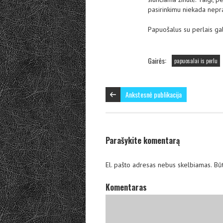
pasirinkimu niekada nepra
Papuošalus su perlais gal
Gairės:
papuosalai is perlu
Ankstesnė publikacija
Parašykite komentarą
El. pašto adresas nebus skelbiamas.
Būt
Komentaras