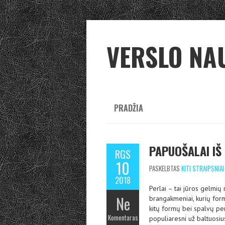
VERSLO NA
PRADŽIA
PAPUOŠALAI IŠ
RGS
10
PASKELBTAS
KITI STRAIPSNIAI
2018
Perlai – tai jūros gelmių
Ne
brangakmeniai, kurių form
kitų formų bei spalvų per
Komentaras
populiaresni už baltuosius,