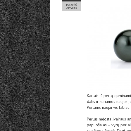
paskelbė
Arvydas
Kartais iš perlų gaminami
dalis ir kuriamos naujos jo
Perlams naujai vis labiau
Perlus mėgsta įvairaus a
papuošalas – vyrų perlai 
siunčiama žinutė. Taigi, 