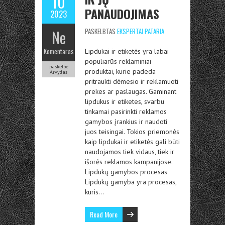
10
PANAUDOJIMAS
2023
Ne
PASKELBTAS
EKSPERTAI PATARIA
Komentaras
Lipdukai ir etiketės yra labai
populiarūs reklaminiai
paskelbė
produktai, kurie padeda
Arvydas
pritraukti dėmesio ir reklamuoti
prekes ar paslaugas. Gaminant
lipdukus ir etiketes, svarbu
tinkamai pasirinkti reklamos
gamybos įrankius ir naudoti
juos teisingai. Tokios priemonės
kaip lipdukai ir etiketės gali būti
naudojamos tiek vidaus, tiek ir
išorės reklamos kampanijose.
Lipdukų gamybos procesas
Lipdukų gamyba yra procesas,
kuris…
Read More