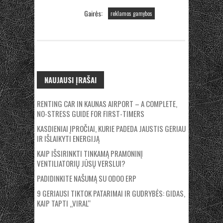
Gairės:
reklamos gamybos
NAUJAUSI ĮRAŠAI
RENTING CAR IN KAUNAS AIRPORT – A COMPLETE,
NO-STRESS GUIDE FOR FIRST-TIMERS
KASDIENIAI ĮPROČIAI, KURIE PADEDA JAUSTIS GERIAU
IR IŠLAIKYTI ENERGIJĄ
KAIP IŠSIRINKTI TINKAMĄ PRAMONINĮ
VENTILIATORIŲ JŪSŲ VERSLUI?
PADIDINKITE NAŠUMĄ SU ODOO ERP
9 GERIAUSI TIKTOK PATARIMAI IR GUDRYBĖS: GIDAS,
KAIP TAPTI „VIRAL“