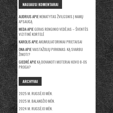
NAUJAUSI KOMENTARAI
AUDRIUS
APIE
NEMATYTAS ŽVILGSNIS Į NAMŲ
APSAUGĄ
MEDA
APIE
GERAS RENGINIO VEDĖJAS – ŠVENTĖS
VIZITINĖ KORTELĖ
KAROLIS
APIE
AKUMULIATORINIAI PRIETAISAI
ONA
APIE
VAISTAŽOLIŲ PIRKIMAS: KĄ SVARBU
ŽINOTI?
GIEDRĖ
APIE
KĄ DOVANOTI MOTERIAI KOVO 8-OS
PROGA?
ARCHYVAI
2025 M. RUGSĖJO MĖN.
2025 M. BALANDŽIO MĖN.
2024 M. RUGSĖJO MĖN.