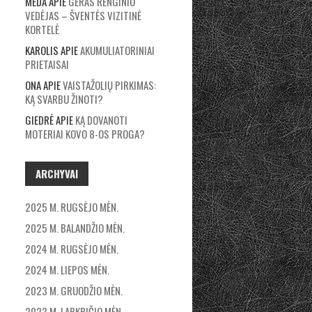
MEDA
APIE
GERAS RENGINIO
VEDĖJAS – ŠVENTĖS VIZITINĖ
KORTELĖ
KAROLIS
APIE
AKUMULIATORINIAI
PRIETAISAI
ONA
APIE
VAISTAŽOLIŲ PIRKIMAS:
KĄ SVARBU ŽINOTI?
GIEDRĖ
APIE
KĄ DOVANOTI
MOTERIAI KOVO 8-OS PROGA?
ARCHYVAI
2025 M. RUGSĖJO MĖN.
2025 M. BALANDŽIO MĖN.
2024 M. RUGSĖJO MĖN.
2024 M. LIEPOS MĖN.
2023 M. GRUODŽIO MĖN.
2023 M. LAPKRIČIO MĖN.