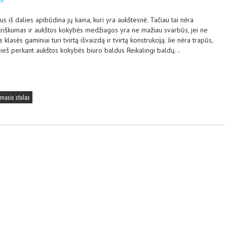
s iš dalies apibūdina jų kaina, kuri yra aukštesnė. Tačiau tai nėra
eistriškumas ir aukštos kokybės medžiagos yra ne mažiau svarbūs, jei ne
 klasės gaminiai turi tvirtą išvaizdą ir tvirtą konstrukciją. Jie nėra trapūs,
 prieš perkant aukštos kokybės biuro baldus Reikalingi baldų…
masis stalas