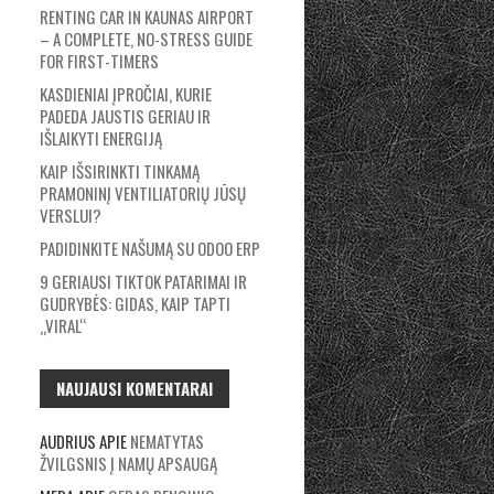
RENTING CAR IN KAUNAS AIRPORT
– A COMPLETE, NO-STRESS GUIDE
FOR FIRST-TIMERS
KASDIENIAI ĮPROČIAI, KURIE
PADEDA JAUSTIS GERIAU IR
IŠLAIKYTI ENERGIJĄ
KAIP IŠSIRINKTI TINKAMĄ
PRAMONINĮ VENTILIATORIŲ JŪSŲ
VERSLUI?
PADIDINKITE NAŠUMĄ SU ODOO ERP
9 GERIAUSI TIKTOK PATARIMAI IR
GUDRYBĖS: GIDAS, KAIP TAPTI
„VIRAL“
NAUJAUSI KOMENTARAI
AUDRIUS
APIE
NEMATYTAS
ŽVILGSNIS Į NAMŲ APSAUGĄ