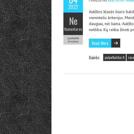
2022
Aukštos klasės biuro baldu
Ne
vienintelis kriterijus. M
daugiau, nei kaina. Aukštos
Komentaras
nekliba. Ką reikia žinoti
paskelbė
Arvydas
Read More
Gairės:
palpalbaldai.lt
raso