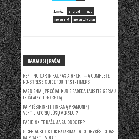
Gairės:
android
meizu
meizu mx5
meizu telefonai
NAUJAUSI ĮRAŠAI
RENTING CAR IN KAUNAS AIRPORT – A COMPLETE,
NO-STRESS GUIDE FOR FIRST-TIMERS
KASDIENIAI ĮPROČIAI, KURIE PADEDA JAUSTIS GERIAU
IR IŠLAIKYTI ENERGIJĄ
KAIP IŠSIRINKTI TINKAMĄ PRAMONINĮ
VENTILIATORIŲ JŪSŲ VERSLUI?
PADIDINKITE NAŠUMĄ SU ODOO ERP
9 GERIAUSI TIKTOK PATARIMAI IR GUDRYBĖS: GIDAS,
KAIP TAPTI „VIRAL“