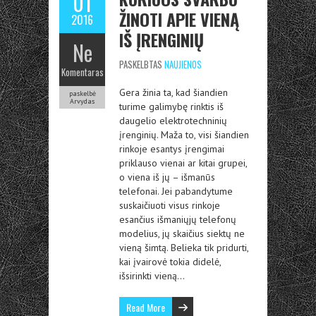
01
ŽINOTI APIE VIENĄ
2016
IŠ ĮRENGINIŲ
Ne
PASKELBTAS
NAUJIENOS
Komentaras
Gera žinia ta, kad šiandien
paskelbė
Arvydas
turime galimybę rinktis iš
daugelio elektrotechninių
įrenginių. Maža to, visi šiandien
rinkoje esantys įrengimai
priklauso vienai ar kitai grupei,
o viena iš jų – išmanūs
telefonai. Jei pabandytume
suskaičiuoti visus rinkoje
esančius išmaniųjų telefonų
modelius, jų skaičius siektų ne
vieną šimtą. Belieka tik pridurti,
kai įvairovė tokia didelė,
išsirinkti vieną…
Read More