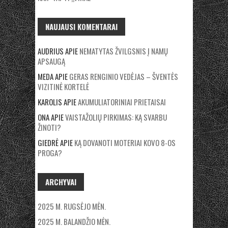
NAUJAUSI KOMENTARAI
AUDRIUS
APIE
NEMATYTAS ŽVILGSNIS Į NAMŲ
APSAUGĄ
MEDA
APIE
GERAS RENGINIO VEDĖJAS – ŠVENTĖS
VIZITINĖ KORTELĖ
KAROLIS
APIE
AKUMULIATORINIAI PRIETAISAI
ONA
APIE
VAISTAŽOLIŲ PIRKIMAS: KĄ SVARBU
ŽINOTI?
GIEDRĖ
APIE
KĄ DOVANOTI MOTERIAI KOVO 8-OS
PROGA?
ARCHYVAI
2025 M. RUGSĖJO MĖN.
2025 M. BALANDŽIO MĖN.