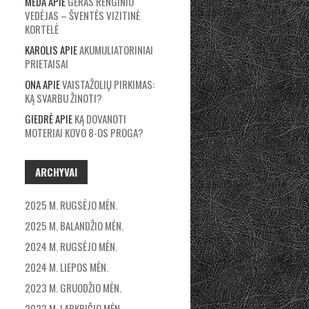
MEDA
APIE
GERAS RENGINIO
VEDĖJAS – ŠVENTĖS VIZITINĖ
KORTELĖ
KAROLIS
APIE
AKUMULIATORINIAI
PRIETAISAI
ONA
APIE
VAISTAŽOLIŲ PIRKIMAS:
KĄ SVARBU ŽINOTI?
GIEDRĖ
APIE
KĄ DOVANOTI
MOTERIAI KOVO 8-OS PROGA?
ARCHYVAI
2025 M. RUGSĖJO MĖN.
2025 M. BALANDŽIO MĖN.
2024 M. RUGSĖJO MĖN.
2024 M. LIEPOS MĖN.
2023 M. GRUODŽIO MĖN.
2023 M. LAPKRIČIO MĖN.