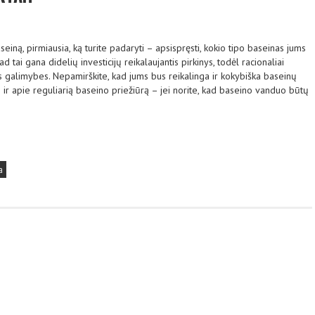
seiną, pirmiausia, ką turite padaryti – apsispręsti, kokio tipo baseinas jums
d tai gana didelių investicijų reikalaujantis pirkinys, todėl racionaliai
es galimybes. Nepamirškite, kad jums bus reikalinga ir kokybiška baseinų
e ir apie reguliarią baseino priežiūrą – jei norite, kad baseino vanduo būtų
a