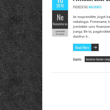
2016
PASKELBTAS
NAUJIENOS
Ne
Jei nusprendėte įsigyti ba
reikalingas. Primename, ka
Komentaras
įvertinkite savo finansin
įranga. Be to, pagalvokit
paskelbė
Arvydas
skaidrus it…
Read More
Gairės:
baseinai basein rang