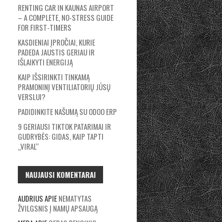
RENTING CAR IN KAUNAS AIRPORT
– A COMPLETE, NO-STRESS GUIDE
FOR FIRST-TIMERS
KASDIENIAI ĮPROČIAI, KURIE
PADEDA JAUSTIS GERIAU IR
IŠLAIKYTI ENERGIJĄ
KAIP IŠSIRINKTI TINKAMĄ
PRAMONINĮ VENTILIATORIŲ JŪSŲ
VERSLUI?
PADIDINKITE NAŠUMĄ SU ODOO ERP
9 GERIAUSI TIKTOK PATARIMAI IR
GUDRYBĖS: GIDAS, KAIP TAPTI
„VIRAL“
NAUJAUSI KOMENTARAI
AUDRIUS
APIE
NEMATYTAS
ŽVILGSNIS Į NAMŲ APSAUGĄ