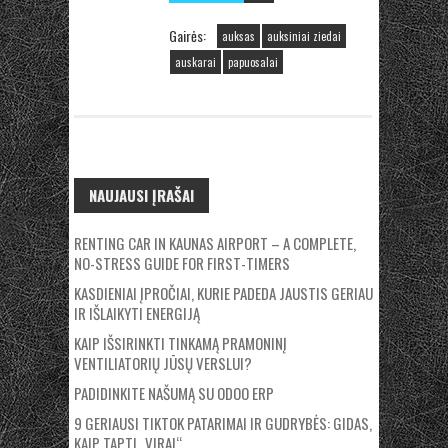
Gairės:
auksas
auksiniai ziedai
auskarai
papuosalai
NAUJAUSI ĮRAŠAI
RENTING CAR IN KAUNAS AIRPORT – A COMPLETE,
NO-STRESS GUIDE FOR FIRST-TIMERS
KASDIENIAI ĮPROČIAI, KURIE PADEDA JAUSTIS GERIAU
IR IŠLAIKYTI ENERGIJĄ
KAIP IŠSIRINKTI TINKAMĄ PRAMONINĮ
VENTILIATORIŲ JŪSŲ VERSLUI?
PADIDINKITE NAŠUMĄ SU ODOO ERP
9 GERIAUSI TIKTOK PATARIMAI IR GUDRYBĖS: GIDAS,
KAIP TAPTI „VIRAL“