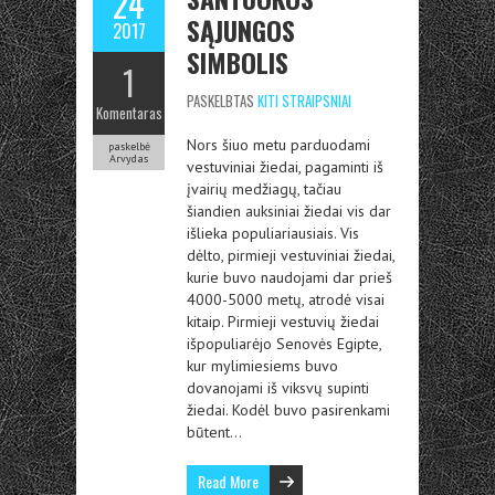
24
SĄJUNGOS
2017
SIMBOLIS
1
PASKELBTAS
KITI STRAIPSNIAI
Komentaras
Nors šiuo metu parduodami
paskelbė
Arvydas
vestuviniai žiedai, pagaminti iš
įvairių medžiagų, tačiau
šiandien auksiniai žiedai vis dar
išlieka populiariausiais. Vis
dėlto, pirmieji vestuviniai žiedai,
kurie buvo naudojami dar prieš
4000-5000 metų, atrodė visai
kitaip. Pirmieji vestuvių žiedai
išpopuliarėjo Senovės Egipte,
kur mylimiesiems buvo
dovanojami iš viksvų supinti
žiedai. Kodėl buvo pasirenkami
būtent…
Read More