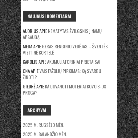
NAUJAUSI KOMENTARAI
AUDRIUS
APIE
NEMATYTAS ŽVILGSNIS Į NAMŲ
APSAUGĄ
MEDA
APIE
GERAS RENGINIO VEDĖJAS – ŠVENTĖS
VIZITINĖ KORTELĖ
KAROLIS
APIE
AKUMULIATORINIAI PRIETAISAI
ONA
APIE
VAISTAŽOLIŲ PIRKIMAS: KĄ SVARBU
ŽINOTI?
GIEDRĖ
APIE
KĄ DOVANOTI MOTERIAI KOVO 8-OS
PROGA?
ARCHYVAI
2025 M. RUGSĖJO MĖN.
2025 M. BALANDŽIO MĖN.